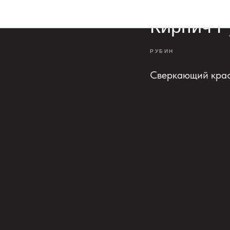
Кирпич Р
РУБИН
Сверкающий красн