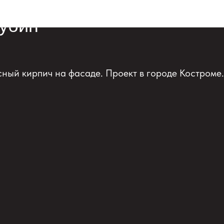
Облицовочный кирпич
убин
ый кирпич на фасаде. Проект в городе Костроме.