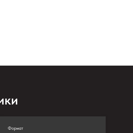
ики
Формат