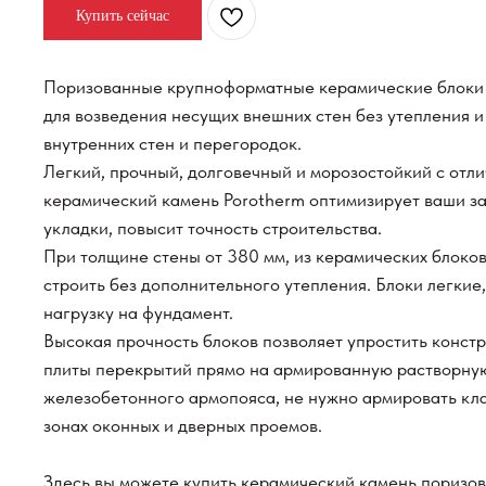
Купить сейчас
Поризованные крупноформатные керамические блоки
для возведения несущих внешних стен без утепления и
внутренних стен и перегородок.
Легкий, прочный, долговечный и морозостойкий с отл
керамический камень Porotherm оптимизирует ваши за
укладки, повысит точность строительства.
При толщине стены от 380 мм, из керамических блоко
строить без дополнительного утепления. Блоки легкие
нагрузку на фундамент.
Высокая прочность блоков позволяет упростить констр
плиты перекрытий прямо на армированную растворную
железобетонного армопояса, не нужно армировать клад
зонах оконных и дверных проемов.
Здесь вы можете купить керамический камень поризо