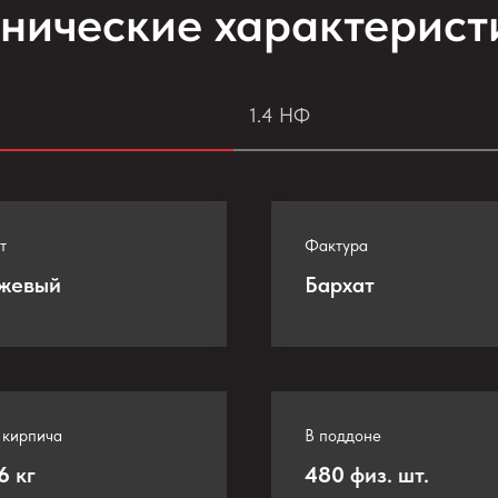
хнические характерист
1.4 НФ
т
Фактура
жевый
Бархат
 кирпича
В поддоне
16
кг
480
физ. шт.