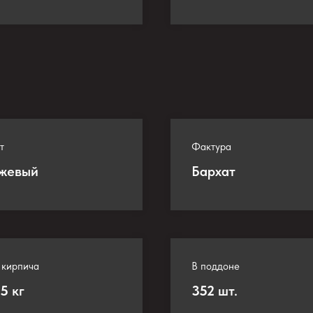
т
Фактура
жевый
Бархат
 кирпича
В поддоне
95
кг
352
шт.