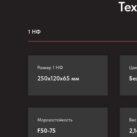
Те
1 НФ
Размер 1 НФ
Цве
250х120х65 мм
Бе
Морозостойкость
Вес
F50-75
2,