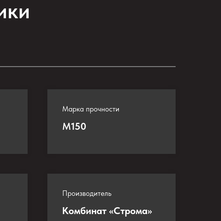
ики
Марка прочности
М
150
Производитель
Комбинат «Строма»